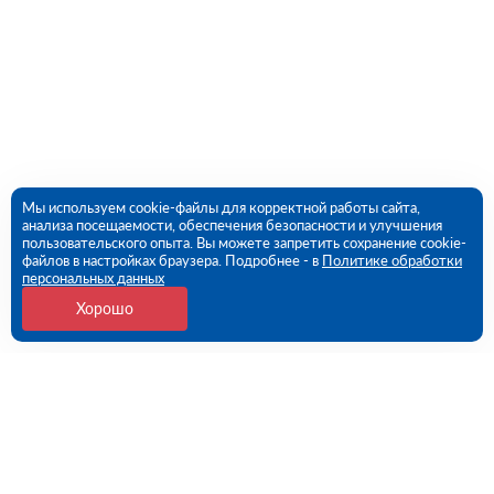
Мы используем cookie-файлы для корректной работы сайта,
анализа посещаемости, обеспечения безопасности и улучшения
пользовательского опыта. Вы можете запретить сохранение cookie-
файлов в настройках браузера. Подробнее - в
Политике обработки
персональных данных
Хорошо
Контакты
Волгоград, Гумрак, Моторная ул., 9Г (ПВЗ)