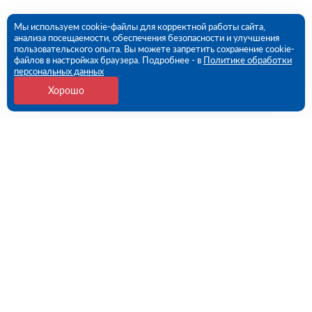
Мы используем cookie-файлы для корректной работы сайта,
анализа посещаемости, обеспечения безопасности и улучшения
пользовательского опыта. Вы можете запретить сохранение cookie-
файлов в настройках браузера. Подробнее - в
Политике обработки
персональных данных
Хорошо
Контакты
Волгоград, Гумрак, Моторная ул., 9Г (ПВЗ)
09:00 - 18:00 пн-пт
8 (844) 261-35-31
volgograd@rutector.ru
Напишите нам